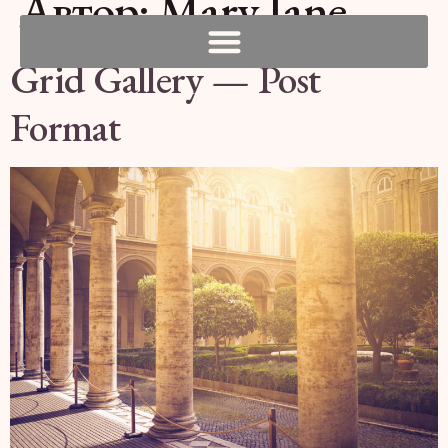
Автор:
Mary Jane
Grid Gallery — Post
Format