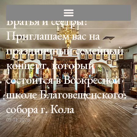
Братья и сестры!
Приглашаем вас на
праздничный семейный
концерт, который
состоится в Воскресной
школе Благовещенского
собора г. Кола
09.01.2026