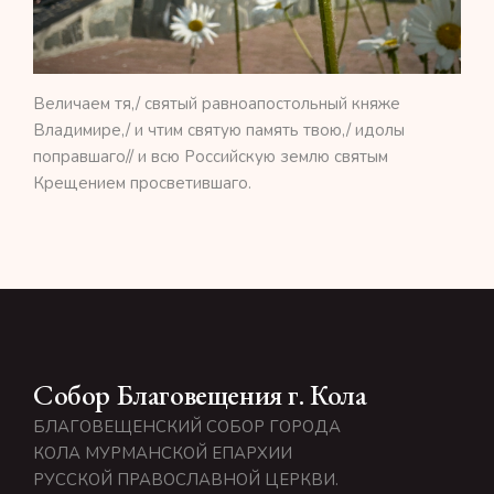
Величаем тя,/ святый равноапостольный княже
Владимире,/ и чтим святую память твою,/ идолы
поправшаго// и всю Российскую землю святым
Крещением просветившаго.
Собор Благовещения г. Кола
БЛАГОВЕЩЕНСКИЙ СОБОР ГОРОДА
КОЛА МУРМАНСКОЙ ЕПАРХИИ
РУССКОЙ ПРАВОСЛАВНОЙ ЦЕРКВИ.