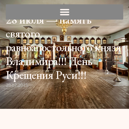
28 июля — память
святого
равноапостольного князя
Владимира!!! День
Крещения Руси!!!
29.07.2025