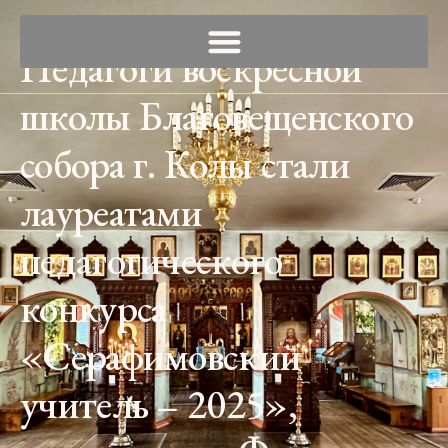
Педагоги воскресной
школы Благовещенского
собора г. Колы стали
лауреатами
педагогического
конкурса
«Серафимовский
учитель – 2025»,