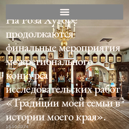
На Роза Хуторе
продолжаются
финальные мероприятия
межрегионального
конкурса
исследовательских работ
«Традиции моей семьи в
истории моего края».
15.10.2024