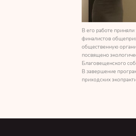
В его работе приняли
финалистов общеприх
общественную организ
посвящено экологичес
Благовещенского собо
В завершение програм
приходских экопракти