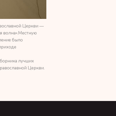
равославной Церкви —
я волна».Местную
ление было
 приходе
сборника лучших
Православной Церкви.