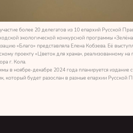
 участие более 20 делегатов из 10 епархий Русской П
одской экологической конкурсной программы «Зелёна
ацию «Благо» представляла Елена Кобзева. Её выступ
кому проекту «Цветок для храма», реализованному на
ра г. Кола.
мы в ноябре-декабре 2024 года планируется издание 
к, который будет разослан в разные епархии Русской 