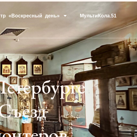
тр «Воскресный день»
МультиКола.51
-Петербурге
 Съезд
лонтеров.