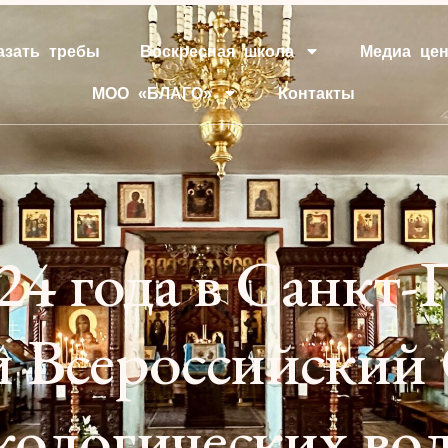
азать требы
Воскресная школа
Медиа цен
МОО «БЛАГО»
Контакты
024 года в Санкт
й Всероссийский
кологических во