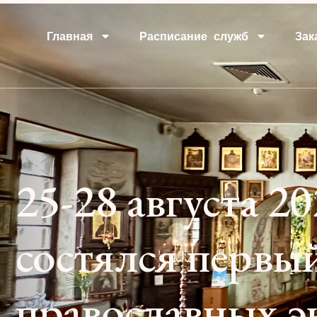
Главная
Расписание служб
Зак
25-28 августа 2
состялся первы
православных э