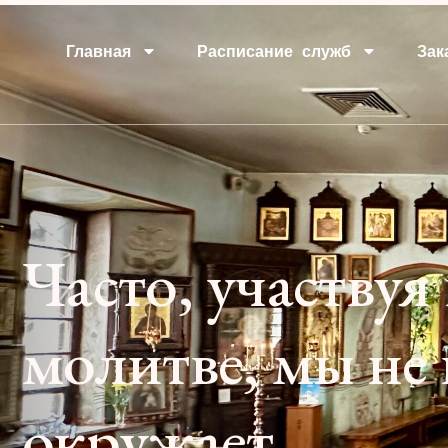
Главная
Расписание служб
Зак
Часто, участвуя
молитве, мы не 
окружает.