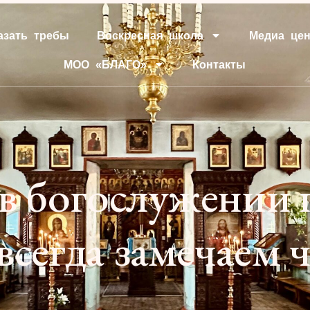
азать требы
Воскресная школа
Медиа цен
МОО «БЛАГО»
Контакты
 в богослужении 
всегда замечаем ч