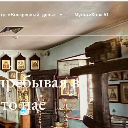
тр «Воскресный день»
МультиКола.51
пребывая в
то нас