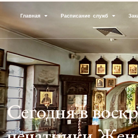
Главная
Расписание служб
Зак
Сегодня в воск
печатники Женя