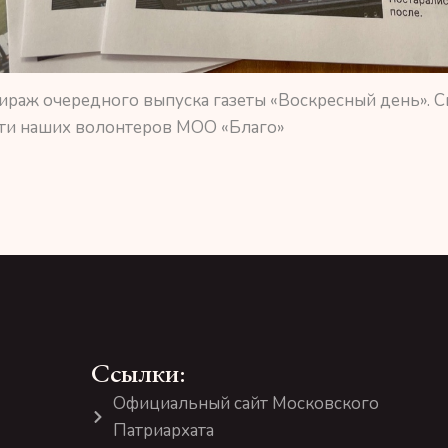
ираж очередного выпуска газеты «Воскресный день». 
ти наших волонтеров МОО «Благо»
Ссылки:
Официальный сайт Московского
Патриархата