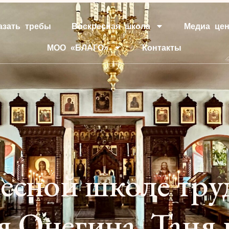
азать требы
Воскресная школа
Медиа цен
МОО «БЛАГО»
Контакты
ресной школе тр
 Онегина, Таня 