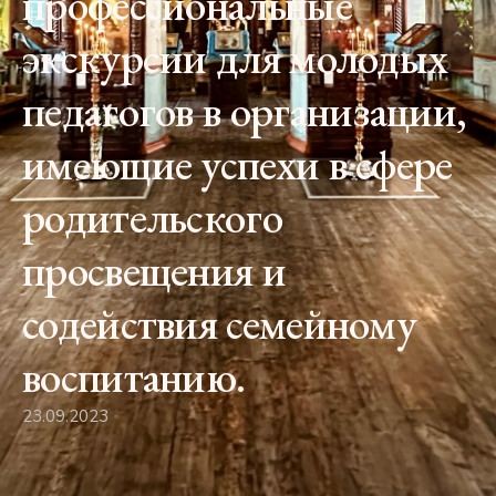
профессиональные
экскурсии для молодых
педагогов в организации,
имеющие успехи в сфере
родительского
просвещения и
содействия семейному
воспитанию.
23.09.2023