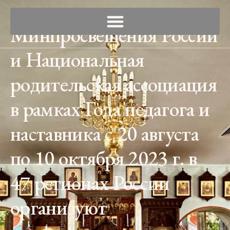
Минпросвещения России
и Национальная
родительская ассоциация
в рамках Года педагога и
наставника с 20 августа
по 10 октября 2023 г. в
47 регионах России
организуют