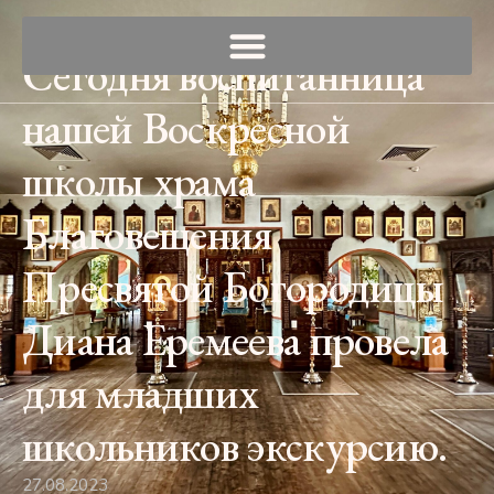
Сегодня воспитанница
нашей Воскресной
школы храма
Благовещения
Пресвятой Богородицы
Диана Еремеева провела
для младших
школьников экскурсию.
27.08.2023