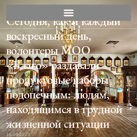
Сегодня, как и каждый
воскресный день,
волонтеры МОО
«Благо» раздавали
продуктовые наборы
подопечным: людям,
находящимся в трудной
жизненной ситуации
16.04.2023