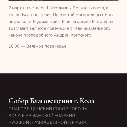
2 марта, в четверг 1-й седмицы Великого поста, в
храме Благовещения Пресвятой Богородицы г.Кола
митрополит Мурманский и Мончегорский Митрофан
возглавит великое повечерие с чтением Великого
канона преподобного Андрей Критского.
18.00 — Великое повечерье
Собор Благовещения г. Кола
БЛАГОВЕЩЕНСКИЙ СОБОР ГОРОДА
КОЛА МУРМАНСКОЙ ЕПАРХИИ
РУССКОЙ ПРАВОСЛАВНОЙ ЦЕРКВИ.