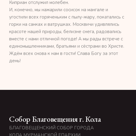
Киприан отслужил молебен.
И, конечно, мы нажарили сосисок на мангале и
угостили всех горяченьким с пылу-жару, покатались с
горки на санках и ватрушках. Москвичи удивлялись
красоте нашей природы, белизне снега, радовались
вместе с нами отличной погоде! А мы рады встрече с
единомышленниками, братьями и сёстрами во Христе.
Ждём всех снова к нам в гости! Слава Богу за этот
день!
Собор Благовещения г. Кола
БЛАГОВЕЩЕНСКИЙ СОБОР ГОРОДА
КОЛА МУРМАНСКОЙ ЕПАРХИИ