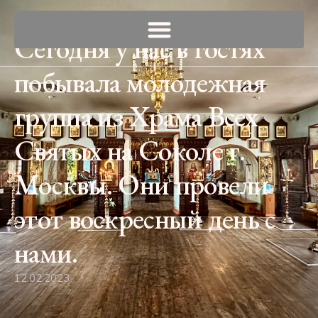
Сегодня у нас в гостях
побывала молодежная
группа из Храма Всех
Святых на Соколе г.
Москвы. Они провели
этот воскресный день с
нами.
12.02.2023