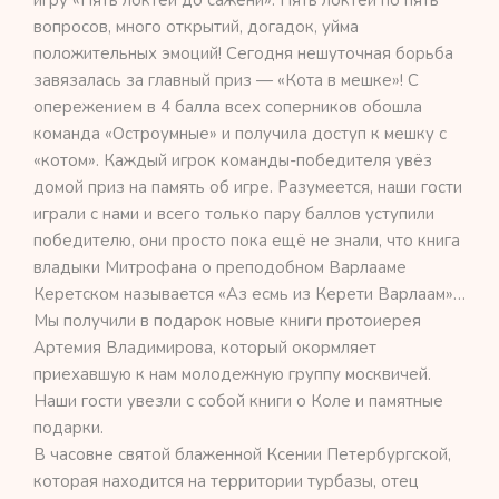
вопросов, много открытий, догадок, уйма
положительных эмоций! Сегодня нешуточная борьба
завязалась за главный приз — «Кота в мешке»! С
опережением в 4 балла всех соперников обошла
команда «Остроумные» и получила доступ к мешку с
«котом». Каждый игрок команды-победителя увёз
домой приз на память об игре. Разумеется, наши гости
играли с нами и всего только пару баллов уступили
победителю, они просто пока ещё не знали, что книга
владыки Митрофана о преподобном Варлааме
Керетском называется «Аз есмь из Керети Варлаам»…
Мы получили в подарок новые книги протоиерея
Артемия Владимирова, который окормляет
приехавшую к нам молодежную группу москвичей.
Наши гости увезли с собой книги о Коле и памятные
подарки.
В часовне святой блаженной Ксении Петербургской,
которая находится на территории турбазы, отец