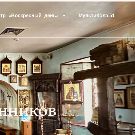
тр «Воскресный день»
МультиКола.51
анников