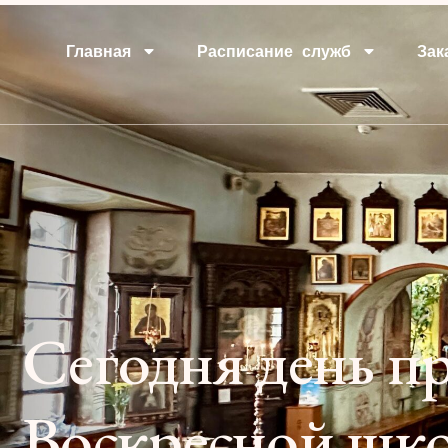
Главная
Расписание служб
Зак
Сегодня день п
Воскресной шко