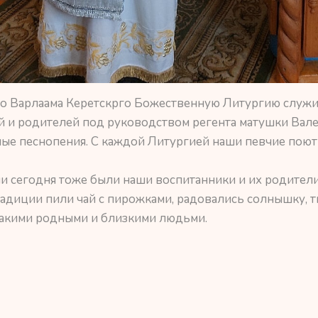
о Варлаама Керетскрго Божественную Литургию служи
й и родителей под руководством регента матушки Вал
е песнопения. С каждой Литургией наши певчие поют 
и сегодня тоже были наши воспитанники и их родители
адиции пили чай с пирожками, радовались солнышку, 
такими родными и близкими людьми.