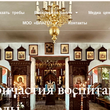
азать требы
Воскресная школа
Медиа цен
МОО «БЛАГО»
Контакты
ричастия воспит
лы .