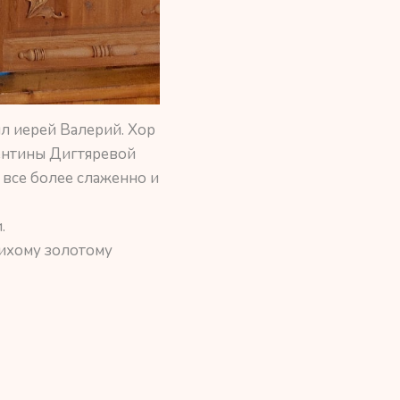
л иерей Валерий. Хор
ентины Дигтяревой
все более слаженно и
.
тихому золотому