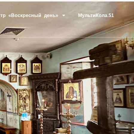
тр «Воскресный день»
МультиКола.51