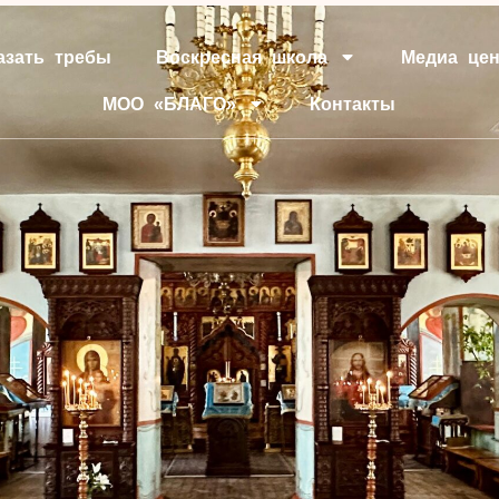
азать требы
Воскресная школа
Медиа цен
МОО «БЛАГО»
Контакты