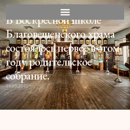
В Воскресной школе
Благовещенского храма
состоялось первое в этом
году родительское
собрание.
14.09.2021