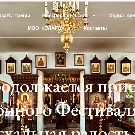
азать требы
Воскресная школа
Медиа цен
МОО «БЛАГО»
Контакты
родолжается при
онного Фестиваля
схальная радость