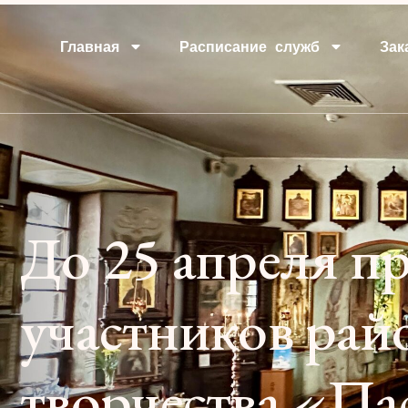
Главная
Расписание служб
Зак
До 25 апреля п
участников рай
творчества «Па