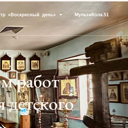
тр «Воскресный день»
МультиКола.51
ем работ
 детского
»