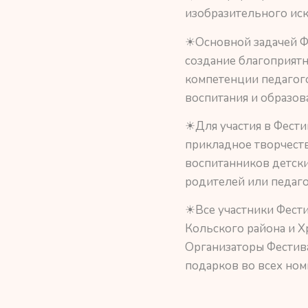
изобразительного иск
☀Основной задачей Ф
создание благоприят
компетенции педагог
воспитания и образов
☀Для участия в Фести
прикладное творчеств
воспитанников детски
родителей или педаго
☀Все участники Фест
Кольского района и Х
Организаторы Фестив
подарков во всех ном