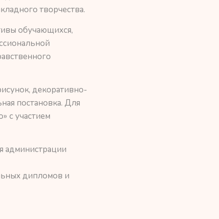
икладного творчества.
тивы обучающихся,
ессиональной
равственного
исунок, декоративно-
ьная постановка. Для
» с участием
я администрации
льных дипломов и