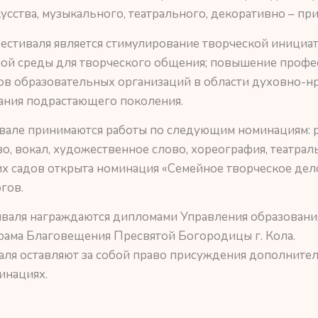
усства, музыкального, театрального, декоративно – пр
естиваля является стимулирование творческой инициа
ной среды для творческого общения; повышение проф
ов образовательных организаций в области духовно-н
ания подрастающего поколения.
вале принимаются работы по следующим номинациям: р
о, вокал, художественное слово, хореография, театрал
х садов открыта номинация «Семейное творческое дело
гов.
иваля награждаются дипломами Управления образовани
рама Благовещения Пресвятой Богородицы г. Кола.
аля оставляют за собой право присуждения дополните
инациях.