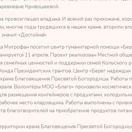
Варевиевне Кривошеевой.
за провозглашал владыка. И всякий раз прихожане, хо
, многие годы трудящихся в нашем храме, вторили вл
о значит «Достойна!»
а Митрофан посетил центр гуманитарной помощи «Бер
анируется 11 апреля. Проект реализован Местной общ
ия семейных ценностей и поддержки семей Кольского 
 Фонда Президентских грантов. Центр «Берег надежды»
ии храма Благовещения Пресвятой Богородицы. Работы
враля. Волонтёры МОО «Благо» произвели косметическ
для размещения контейнеров с продуктами, холодильн
рабочее место кладовщика. Работы выполнены с привл
дств благотворителей на приобретение продуктов питан
 территории храма Благовещения Пресвятой Богородиц