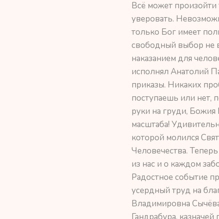
Всё может произойти 
уверовать. Невозможн
только Бог имеет пол
свободный выбор не в 
наказанием для челов
исполнял Анатолий Па
приказы. Никаких про
поступаешь или нет, п
руки на груди, Божия
масштаба! Удивительно
которой молился Свят
Человечества. Теперь
из нас и о каждом забо
Радостное событие пр
усердный труд на бл
Владимировна Сычёва
Гандрабура, казначей