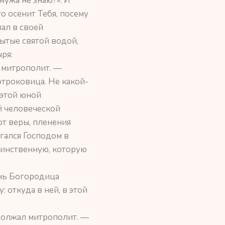
мужа не знаю?». И
о осенит Тебя, посему
ал в своей
ытые святой водой,
ря:
л митрополит. —
отроковица. Не какой-
 этой юной
й человеческой
от веры, пленения
гался Господом в
динственную, которую
ень Богородица
 откуда в ней, в этой
одолжал митрополит. —