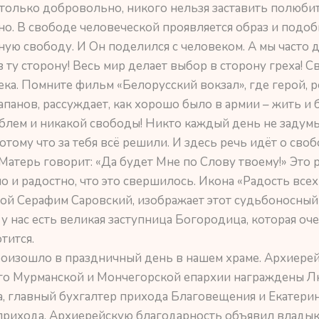
только добровольно, никого нельзя заставить полюбит
о. В свободе человеческой проявляется образ и подоб
ную свободу. И Он поделился с человеком. А мы часто 
ту сторону! Весь мир делает выбор в сторону греха! С
ека. Помните фильм «Белорусский вокзал», где герой, 
панов, рассуждает, как хорошо было в армии – жить и
блем и никакой свободы! Никто каждый день не задумы
отому что за тебя всё решили. И здесь речь идёт о своб
 Матерь говорит: «Да будет Мне по Слову твоему!» Это
 и радостно, что это свершилось. Икона «Радость всех
ой Серафим Саровский, изображает этот судьбоносный
 у нас есть великая заступница Богородица, которая оч
тится.
оизошло в праздничный день в нашем храме. Архиерей
аго Мурманской и Мончегорской епархии награждены 
, главный бухгалтер прихода Благовещения и Екатери
 прихода. Архиерейскую благодарность объявил влады