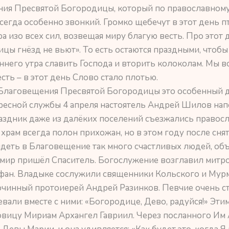
ия Пресвятой Богородицы, который по православном
всегда особенно звонкий. Громко щебечут в этот день п
а изо всех сил, возвещая миру благую весть. Про этот 
цы гнёзд не вьют». То есть остаются праздными, чтобы
аннего утра славить Господа и вторить колоколам. Мы в
сть – в этот день Слово стало плотью.
 Благовещения Пресвятой Богородицы это особенный 
кресной службы 4 апреля настоятель Андрей Шилов на
аздник даже из далёких поселений съезжались правос
 храм всегда полон прихожан, но в этом году после сн
идеть в Благовещение так много счастливых людей, о
 мир пришёл Спаситель. Богослужение возглавил митр
ан. Владыке сослужили священники Кольского и Мур
чинный протоиерей Андрей Разинков. Певчие очень ст
вали вместе с ними: «Богородице, Дево, радуйся!» Эти
вицу Мириам Архангел Гавриил. Через посланного Им 