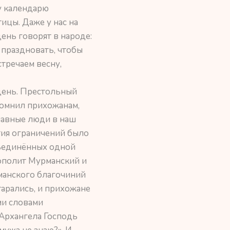
у календарю
тицы. Даже у нас на
день говорят в народе:
 праздновать, чтобы
стречаем весну,
день. Престольный
помнил прихожанам,
лавные люди в наш
ятия ограничений было
бъединённых одной
ополит Мурманский и
манского благочиний
арались, и прихожане
ми словами
Архангела Господь