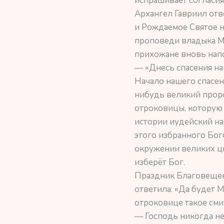
испрашивает согласия 
Архангел Гавриил отве
и Рождаемое Святое 
проповеди владыка Ми
прихожане вновь напо
— «Днесь спасения на
Начало нашего спасен
нибудь великий проро
отроковицы, которую 
истории иудейский нар
этого избранного Бог
окружении великих ц
изберёт Бог.
Праздник Благовещен
ответила: «Да будет М
отроковице такое сми
— Господь никогда не