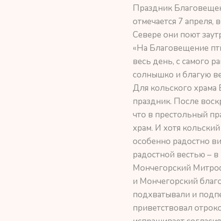
Праздник Благовещен
отмечается 7 апреля, 
Севере они поют заутр
«На Благовещение пти
весь день, с самого р
солнышко и благую ве
Для кольского храма
праздник. После вос
что в престольный пр
храм. И хотя кольский
особенно радостно в
радостной вестью – в
Мончегорский Митроф
и Мончегорский благо
подхватывали и подпе
приветствовал отроко