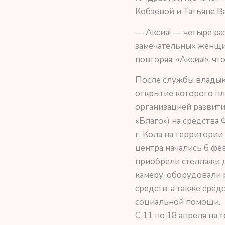
Кобзевой и Татьяне 
— Аксиа! — четыре ра
замечательных женщин
повторяя: «Аксиа!», чт
После службы владык
открытие которого пл
организацией развит
«Благо») на средства
г. Кола на территор
центра начались 6 фе
приобрели стеллажи 
камеру, оборудовали 
средств, а также сре
социальной помощи.
С 11 по 18 апреля на