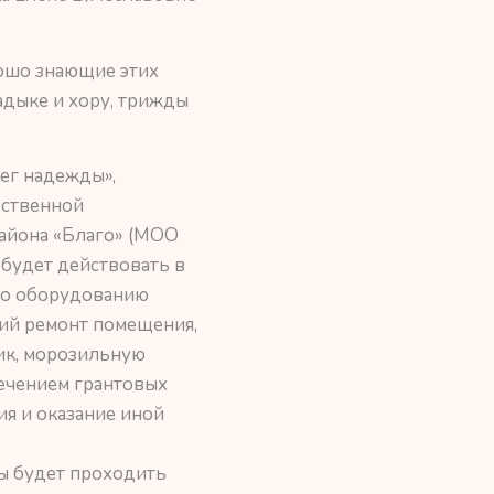
рошо знающие этих
адыке и хору, трижды
ег надежды»,
ественной
района «Благо» (МОО
 будет действовать в
 по оборудованию
ий ремонт помещения,
ик, морозильную
ечением грантовых
ия и оказание иной
ы будет проходить