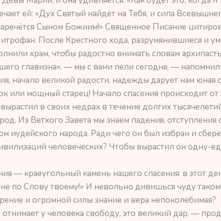
Девы Марии, и она удивляется: «Как будет это, когда Я 
чает ей: «Дух Святый найдёт на Тебя, и сила Всевышнег
наречётся Сыном Божиим!» Священное Писание цитиров
трофан. После Крестного хода, разрумянившиеся и ум
лнили храм, чтобы радостно внимать словам архипасты
шего главизна», — мы с вами пели сегодня, — напомни
ия, начало великой радости, надежды дарует нам юная 
к или мощный старец! Начало спасения происходит от
вырастил в своих недрах в течение долгих тысячелети
од. Из Ветхого Завета мы знаем падения, отступления 
ом иудейского народа. Ради чего он был избран и сбере
ивилизаций человеческих? Чтобы вырастил он одну-е
ия — краеугольный камень нашего спасения: в этот д
не по Слову твоему!» И невольно дивишься чуду такому:
рение и огромной силы знание и вера непоколебимая?
 отнимает у человека свободу, это великий дар, — пр