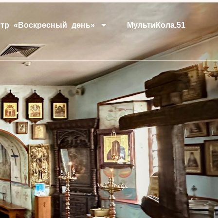
тр «Воскресный день»
МультиКола.51