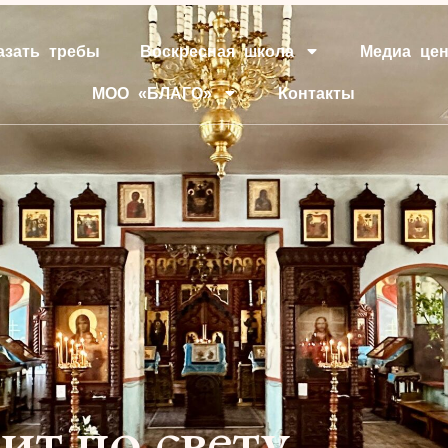
азать требы
Воскресная школа
Медиа цен
МОО «БЛАГО»
Контакты
ит по свету