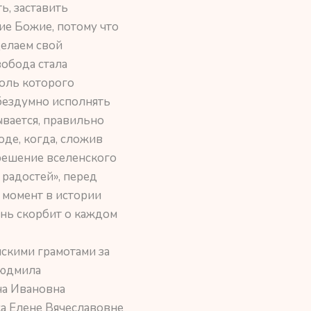
ь, заставить
ие Божие, потому что
делаем свой
вобода стала
роль которого
 бездумно исполнять
вается, правильно
оде, когда, сложив
 решение вселенского
 радостей», перед
 момент в истории
ень скорбит о каждом
скими грамотами за
Людмила
на Ивановна
ка Елене Вячеславовне