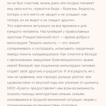
он ни был счастлив, жизнь рано или поздно покажет
ему свои когти, стрясётся беда – болезнь, бедность,
потери, и его никто не увидит и не услышит, как
теперь он не видит и не слышит других».
Это изречение актуально на все времена и для
каждого человека. Наступивший у православных
христиан Рождественский пост — время добра и
милосердия. Творить милость — это значит
сопереживать и сострадать, испытывать сердечную
жажду помочь нуждающемуся. Как отметил в беседе
с прихожанами священник Благовещенского храма
иерей Валерий, при подлинном милосердии человек
отдаёт своё другому и радуется. И эта радость ни с
чем не сравнима, она гораздо дольше длится, чем
удовольствие от вкусной еды или упоение от шопинга.
МОО «Благо» предоставляет нам всем возможность
оказать помощь многодетным семьям, семьям,
оказавшимся в трудной жизненной ситуации, людям с
ограниченными возможностями здоровья,