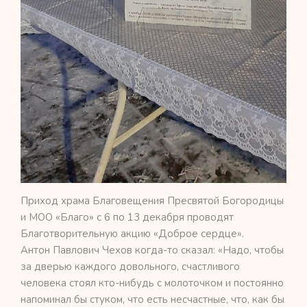
Приход храма Благовещения Пресвятой Богородицы
и МОО «Благо» с 6 по 13 декабря проводят
Благотворительную акцию «Доброе сердце».
Антон Павлович Чехов когда-то сказал: «Надо, чтобы
за дверью каждого довольного, счастливого
человека стоял кто-нибудь с молоточком и постоянно
напоминал бы стуком, что есть несчастные, что, как бы