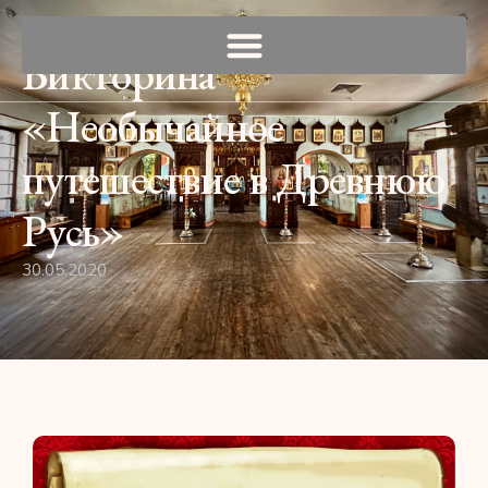
Викторина
«Необычайное
путешествие в Древнюю
Русь»
30.05.2020