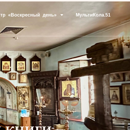
тр «Воскресный день»
МультиКола.51
й книги