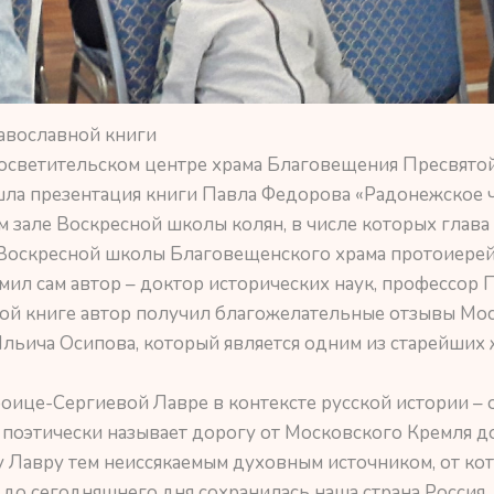
авославной книги
осветительском центре храма Благовещения Пресвятой
ла презентация книги Павла Федорова «Радонежское ч
 зале Воскресной школы колян, в числе которых глава 
Воскресной школы Благовещенского храма протоиерей 
мил сам автор – доктор исторических наук, профессор
ой книге автор получил благожелательные отзывы Мос
льича Осипова, который является одним из старейших
роице-Сергиевой Лавре в контексте русской истории –
 поэтически называет дорогу от Московского Кремля д
 Лавру тем неиссякаемым духовным источником, от кот
до сегодняшнего дня сохранилась наша страна Россия. 