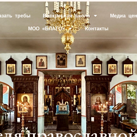
азать требы
Воскресная школа
Медиа цен
МОО «БЛАГО»
Контакты
еля православно