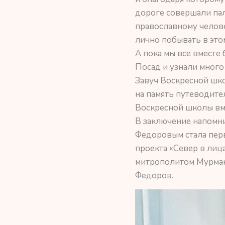
дороге совершали пал
православному челове
лично побывать в это
А пока мы все вместе
Посад и узнали много
Завуч Воскресной шко
на память путеводите
Воскресной школы вм
В заключение напомни
Федоровым стала перв
проекта «Север в лиц
митрополитом Мурман
Федоров.