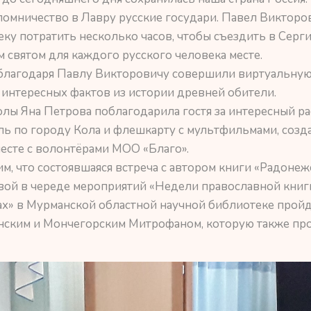
омничество в Лавру русские государи. Павел Викторо
ку потратить несколько часов, чтобы съездить в Серг
м святом для каждого русского человека месте.
 благодаря Павлу Викторовичу совершили виртуальную
 интересных фактов из истории древней обители.
лы Яна Петрова поблагодарила гостя за интересный ра
ль по городу Кола и флешкарту с мультфильмами, соз
есте с волонтёрами МОО «Благо».
м, что состоявшаяся встреча с автором книги «Радоне
ой в череде мероприятий «Недели православной книги»
ах» в Мурманской областной научной библиотеке пройд
ским и Мончегорским Митрофаном, которую также пр