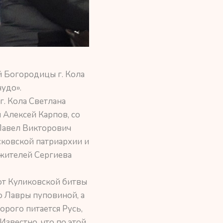
 Богородицы г. Кола
удо».
г. Кола Светлана
Алексей Карпов, со
 Павел Викторович
ковской патриархии и
 жителей Сергиева
 от Куликовской битвы
о Лавры пуповиной, а
орого питается Русь,
Известно, что по этой