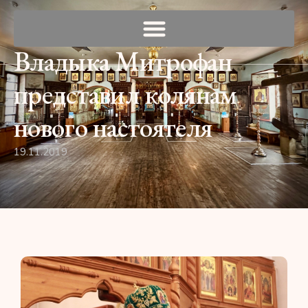
Владыка Митрофан
представил колянам
нового настоятеля
19.11.2019