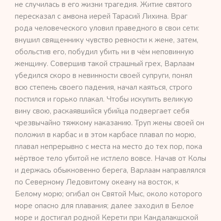
не случилась в его жизни трагедия. Житие святого
пересказал с амвона иерей Тарасий Лихина. Враг
рода человеческого уловил праведного в свои сети:
внушил священнику чувство ревности к жене, затем,
обольстив его, побудил убить ни в чём неповинную
женщину. Совершив такой страшный грех, Варлаам
убедился скоро в невинности своей супруги, понял
всю степень своего падения, начал каяться, строго
постился и горько плакал. Чтобы искупить великую
вину свою, раскаявшийся убийца подвергает себя
чрезвычайно тяжкому наказанию. Труп жены своей он
положил в карбас и в этом карбасе плавал по морю,
плавал непрерывно с места на место до тех пор, пока
мёртвое тело убитой не истлело вовсе. Начав от Колы
и держась обыкновенно берега, Варлаам направлялся
по Северному Ледовитому океану на восток, к
Белому морю; огибал он Святой Мыс, около которого
море опасно для плавания; далее заходил в Белое
море и достигал родной Керети при Кандалакшской