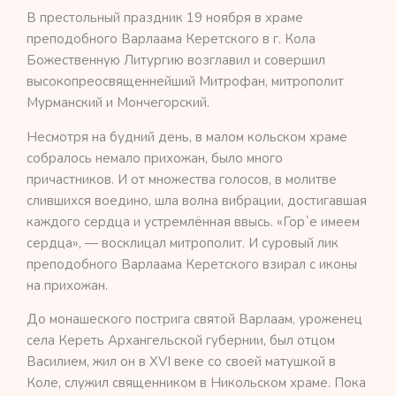
В престольный праздник 19 ноября в храме
преподобного Варлаама Керетского в г. Кола
Божественную Литургию возглавил и совершил
высокопреосвященнейший Митрофан, митрополит
Мурманский и Мончегорский.
Несмотря на будний день, в малом кольском храме
собралось немало прихожан, было много
причастников. И от множества голосов, в молитве
слившихся воедино, шла волна вибрации, достигавшая
каждого сердца и устремлённая ввысь. «Гор`е имеем
сердца», — восклицал митрополит. И суровый лик
преподобного Варлаама Керетского взирал с иконы
на прихожан.
До монашеского пострига святой Варлаам, уроженец
села Кереть Архангельской губернии, был отцом
Василием, жил он в XVI веке со своей матушкой в
Коле, служил священником в Никольском храме. Пока