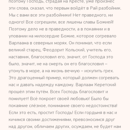
поэтому Господь, страдая на Кресте, уже произнёс
эти слова, сказал, что первым войдёт в Рай разбойник.
Мы с вами все эти разбойники! Нет праведного, ни
одного! Все согрешили, все лишены славы Божией!
Поэтому дело не в праведности, а в покаянии и в
уповании на милосердие Божие, которое согревало
Варлаама в северных морях. Он понимал, что если
великий старец, Феодорит Кольский, учитель его,
наставник, благословил его, значит, от Господа это
было, значит, не на смерть он его благословил –
утонуть в море, а на жизнь вечную – искупить грех.
Это драгоценный пример, который должен согревать
нас и давать надежду каждому. Варлаам Керетский
прошёл этим путём. Всех Господь благословит и
помилует! Всё покроет своей любовью! Было бы
покаяние слёзное, понимание своего недостоинства!
Если это есть, простит Господь! Если гордыня в нас и
кичимся своими достижениями, превозносимся друг
над другом, обличаем других, осуждаем, не будет нам