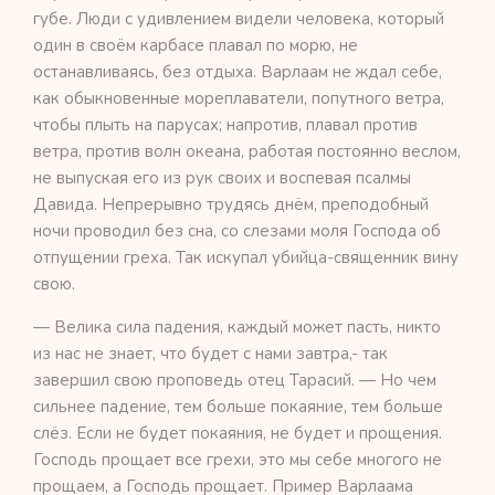
губе. Люди с удивлением видели человека, который
один в своём карбасе плавал по морю, не
останавливаясь, без отдыха. Варлаам не ждал себе,
как обыкновенные мореплаватели, попутного ветра,
чтобы плыть на парусах; напротив, плавал против
ветра, против волн океана, работая постоянно веслом,
не выпуская его из рук своих и воспевая псалмы
Давида. Непрерывно трудясь днём, преподобный
ночи проводил без сна, со слезами моля Господа об
отпущении греха. Так искупал убийца-священник вину
свою.
— Велика сила падения, каждый может пасть, никто
из нас не знает, что будет с нами завтра,- так
завершил свою проповедь отец Тарасий. — Но чем
сильнее падение, тем больше покаяние, тем больше
слёз. Если не будет покаяния, не будет и прощения.
Господь прощает все грехи, это мы себе многого не
прощаем, а Господь прощает. Пример Варлаама