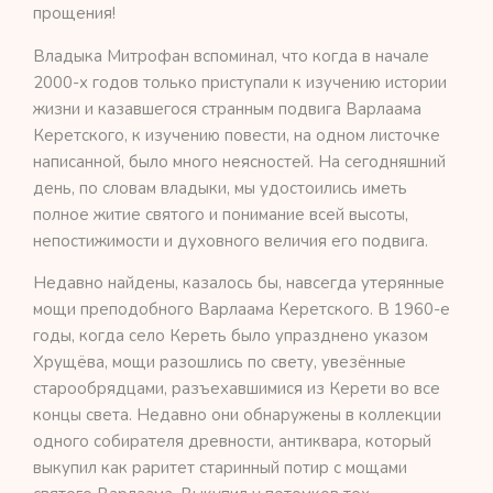
прощения!
Владыка Митрофан вспоминал, что когда в начале
2000-х годов только приступали к изучению истории
жизни и казавшегося странным подвига Варлаама
Керетского, к изучению повести, на одном листочке
написанной, было много неясностей. На сегодняшний
день, по словам владыки, мы удостоились иметь
полное житие святого и понимание всей высоты,
непостижимости и духовного величия его подвига.
Недавно найдены, казалось бы, навсегда утерянные
мощи преподобного Варлаама Керетского. В 1960-е
годы, когда село Кереть было упразднено указом
Хрущёва, мощи разошлись по свету, увезённые
старообрядцами, разъехавшимися из Керети во все
концы света. Недавно они обнаружены в коллекции
одного собирателя древности, антиквара, который
выкупил как раритет старинный потир с мощами