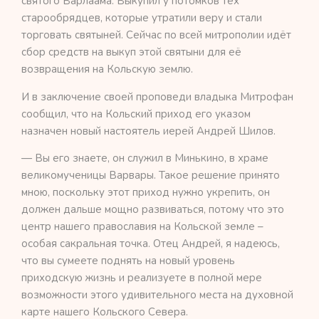
святого Варлаама. Выкупил у потомков тех
старообрядцев, которые утратили веру и стали
торговать святыней. Сейчас по всей митрополии идёт
сбор средств на выкуп этой святыни для её
возвращения на Кольскую землю.
И в заключение своей проповеди владыка Митрофан
сообщил, что на Кольский приход его указом
назначен новый настоятель иерей Андрей Шилов.
— Вы его знаете, он служил в Минькино, в храме
великомученицы Варвары. Такое решение принято
мною, поскольку этот приход нужно укрепить, он
должен дальше мощно развиваться, потому что это
центр нашего православия на Кольской земле –
особая сакральная точка. Отец Андрей, я надеюсь,
что вы сумеете поднять на новый уровень
приходскую жизнь и реализуете в полной мере
возможности этого удивительного места на духовной
карте нашего Кольского Севера.