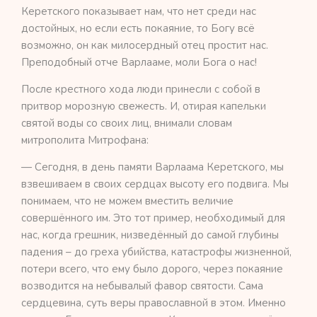
Керетского показывает нам, что нет среди нас
достойных, но если есть покаяние, то Богу всё
возможно, он как милосердный отец простит нас.
Преподобный отче Варлааме, моли Бога о нас!
После крестного хода люди принесли с собой в
притвор морозную свежесть. И, отирая капельки
святой воды со своих лиц, внимали словам
митрополита Митрофана:
— Сегодня, в день памяти Варлаама Керетского, мы
взвешиваем в своих сердцах высоту его подвига. Мы
понимаем, что не можем вместить величие
совершённого им. Это тот пример, необходимый для
нас, когда грешник, низведённый до самой глубины
падения – до греха убийства, катастрофы жизненной,
потери всего, что ему было дорого, через покаяние
возводится на небывалый фавор святости. Сама
сердцевина, суть веры православной в этом. Именно