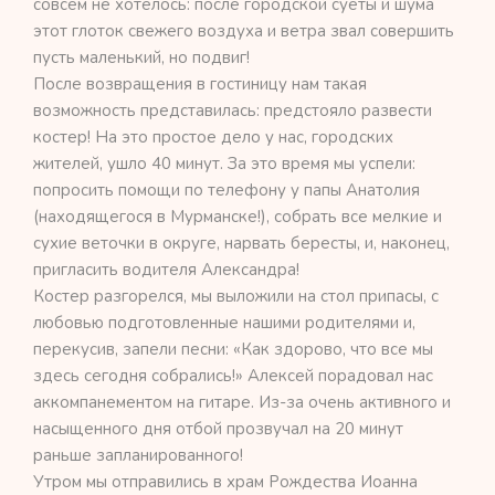
совсем не хотелось: после городской суеты и шума
этот глоток свежего воздуха и ветра звал совершить
пусть маленький, но подвиг!
После возвращения в гостиницу нам такая
возможность представилась: предстояло развести
костер! На это простое дело у нас, городских
жителей, ушло 40 минут. За это время мы успели:
попросить помощи по телефону у папы Анатолия
(находящегося в Мурманске!), собрать все мелкие и
сухие веточки в округе, нарвать бересты, и, наконец,
пригласить водителя Александра!
Костер разгорелся, мы выложили на стол припасы, с
любовью подготовленные нашими родителями и,
перекусив, запели песни: «Как здорово, что все мы
здесь сегодня собрались!» Алексей порадовал нас
аккомпанементом на гитаре. Из-за очень активного и
насыщенного дня отбой прозвучал на 20 минут
раньше запланированного!
Утром мы отправились в храм Рождества Иоанна