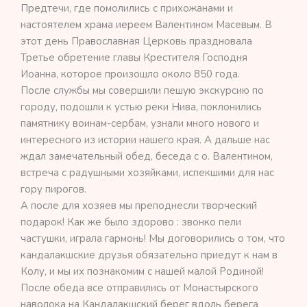
Предтечи, где помолились с прихожанами и
настоятелем храма иереем Валентином Масевым. В
этот день Православная Церковь праздновала
Третье обретение главы Крестителя Господня
Иоанна, которое произошло около 850 года.
После службы мы совершили пешую экскурсию по
городу, подошли к устью реки Нива, поклонились
памятнику воинам-сербам, узнали много нового и
интересного из истории нашего края. А дальше нас
ждал замечательный обед, беседа с о. Валентином,
встреча с радушными хозяйками, испекшими для нас
гору пирогов.
А после для хозяев мы преподнесли творческий
подарок! Как же было здорово : звонко пели
частушки, играла гармонь! Мы договорились о том, что
кандалакшские друзья обязательно приедут к нам в
Колу, и мы их познакомим с нашей малой Родиной!
После обеда все отправились от Монастырского
наволока на Кандалакшский берег вдоль берега