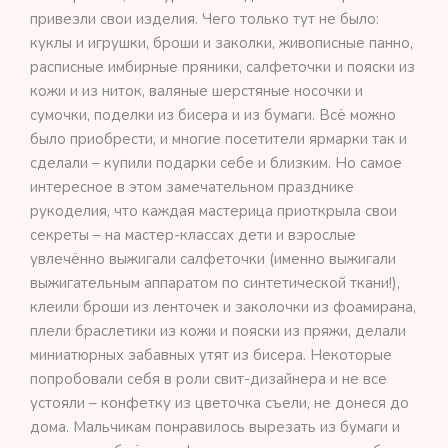
привезли свои изделия. Чего только тут не было:
куклы и игрушки, броши и заколки, живописные панно,
расписные имбирные пряники, салфеточки и пояски из
кожи и из ниток, валяные шерстяные носочки и
сумочки, поделки из бисера и из бумаги. Всё можно
было приобрести, и многие посетители ярмарки так и
сделали – купили подарки себе и близким. Но самое
интересное в этом замечательном празднике
рукоделия, что каждая мастерица приоткрыла свои
секреты – на мастер-классах дети и взрослые
увлечённо выжигали салфеточки (именно выжигали
выжигательным аппаратом по синтетической ткани!),
клеили броши из ленточек и заколочки из фоамирана,
плели браслетики из кожи и пояски из пряжи, делали
миниатюрных забавных утят из бисера. Некоторые
попробовали себя в роли свит-дизайнера и не все
устояли – конфетку из цветочка съели, не донеся до
дома. Мальчикам понравилось вырезать из бумаги и