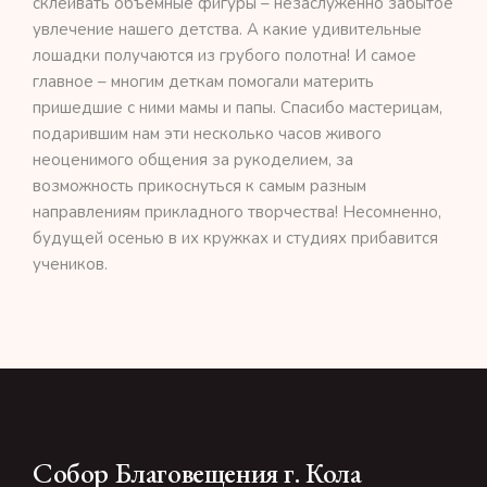
склеивать объёмные фигуры – незаслуженно забытое
увлечение нашего детства. А какие удивительные
лошадки получаются из грубого полотна! И самое
главное – многим деткам помогали материть
пришедшие с ними мамы и папы. Спасибо мастерицам,
подарившим нам эти несколько часов живого
неоценимого общения за рукоделием, за
возможность прикоснуться к самым разным
направлениям прикладного творчества! Несомненно,
будущей осенью в их кружках и студиях прибавится
учеников.
Собор Благовещения г. Кола