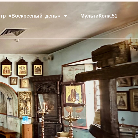
тр «Воскресный день»
МультиКола.51