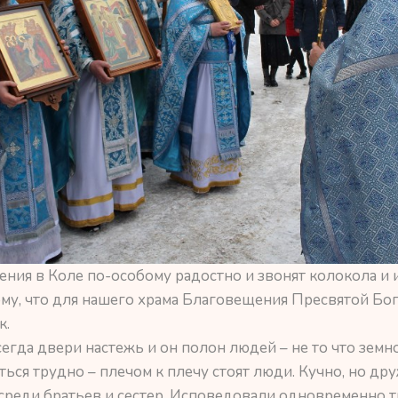
ния в Коле по-особому радостно и звонят колокола и 
му, что для нашего храма Благовещения Пресвятой Бо
к.
сегда двери настежь и он полон людей – не то что земн
ься трудно – плечом к плечу стоят люди. Кучно, но др
 среди братьев и сестер. Исповедовали одновременно т