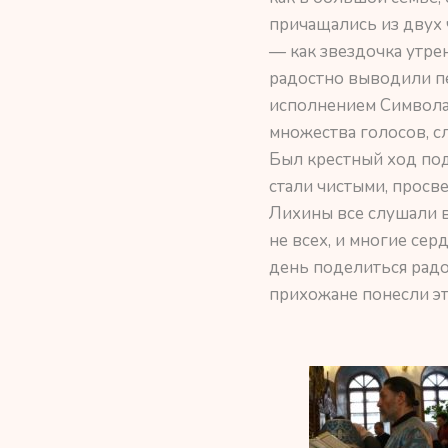
причащались из двух 
— как звездочка утре
радостно выводили пе
исполнением Символа 
множества голосов, с
Был крестный ход по
стали чистыми, просв
Лихины все слушали в 
не всех, и многие сер
день поделиться радо
прихожане понесли эт