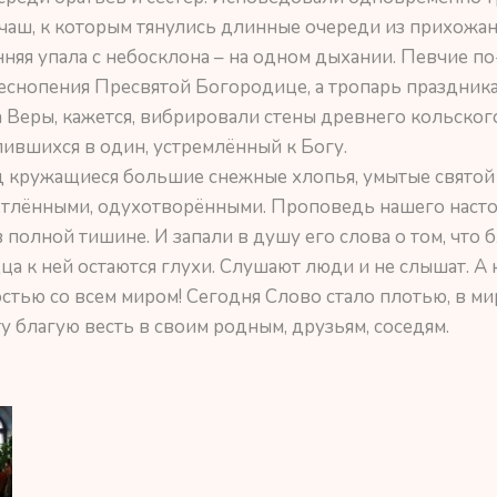
чаш, к которым тянулись длинные очереди из прихожан
нняя упала с небосклона – на одном дыхании. Певчие п
снопения Пресвятой Богородице, а тропарь праздника 
Веры, кажется, вибрировали стены древнего кольского
лившихся в один, устремлённый к Богу.
д кружащиеся большие снежные хлопья, умытые святой
етлёнными, одухотворёнными. Проповедь нашего насто
полной тишине. И запали в душу его слова о том, что б
дца к ней остаются глухи. Слушают люди и не слышат. А к
стью со всем миром! Сегодня Слово стало плотью, в ми
у благую весть в своим родным, друзьям, соседям.