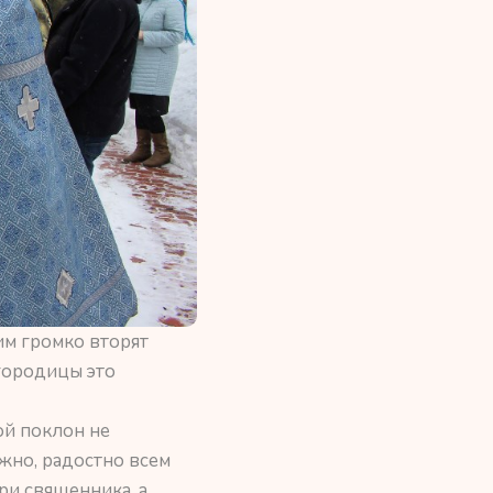
им громко вторят
городицы это
ой поклон не
ужно, радостно всем
ри священника, а