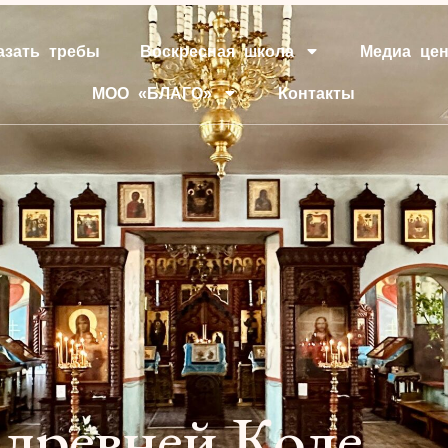
азать требы
Воскресная школа
Медиа цен
МОО «БЛАГО»
Контакты
 древней Коле