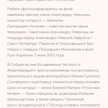
Ребята сфотографировались на фоне
памятника святому князю Александру Невскому,
скульптор которого — Валентин
Григорьевич Козенюк – известен многим своим
творением – памятником Александру Невскому на
площади перед Александро-Невской Лаврой в г.
Санкт-Петербург. Памятник в Петрозаводске был
открыт и освящен Патриархом Московским и всея
Руси Кириллом 3 июня 2010 года.
В Соборе во имя Воздвиженья Честного и
Животворящего Креста паломникам посчастливилось
приложиться к мощам преподобного Елисея Сумского,
Соловецкого чудотворца, помолиться перед иконами,
одна из которых — икона Божией Матери «Утоли мои
печали» — была освящена св. праведным Иоанном
Кронштадтским, а также увидеть Поклонный
крест, воздвигнутый в 1725 году в память последнего