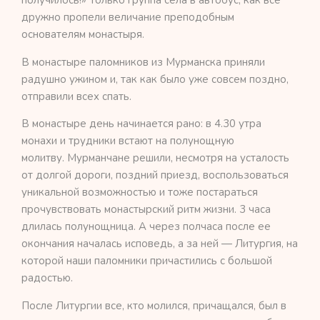
получилось!» Только группа села в автобус, как все
дружно пропели величание преподобным
основателям монастыря.
В монастыре паломников из Мурманска приняли
радушно ужином и, так как было уже совсем поздно,
отправили всех спать.
В монастыре день начинается рано: в 4.30 утра
монахи и трудники встают на полунощную
молитву. Мурманчане решили, несмотря на усталость
от долгой дороги, поздний приезд, воспользоваться
уникальной возможностью и тоже постараться
прочувствовать монастырский ритм жизни. 3 часа
длилась полунощница. А через полчаса после ее
окончания началась исповедь, а за ней — Литургия, на
которой наши паломники причастились с большой
радостью.
После Литургии все, кто молился, причащался, был в