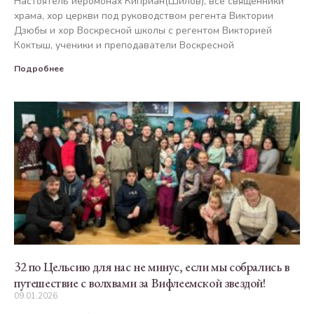
Настоятель иеромонах Киприан(Шилов), все священники
храма, хор церкви под руководством регента Виктории
Дзюбы и хор Воскресной школы с регентом Викторией
Коктыш, ученики и преподаватели Воскресной
Подробнее
32 по Цельсию для нас не минус, если мы собрались в
путешествие с волхвами за Вифлеемской звездой!
09.01.2026